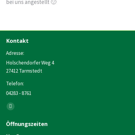
bei uns angestellt 🙂
Kontakt
Adresse:
Holschendorfer Weg 4
27412 Tarmstedt
Telefon:
04283 - 8761
Finden Sie uns auf:
Facebook
page
Öffnungszeiten
opens
in