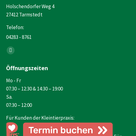
Holschendorfer Weg 4
27412 Tarmstedt
Telefon:
04283 - 8761
Finden Sie uns auf:
Facebook
page
Öffnungszeiten
opens
in
Mo - Fr
new
07:30 – 12:30 & 14:30 – 19:00
window
Sa.
07:30 – 12:00
Für Kunden der Kleintierpraxis: