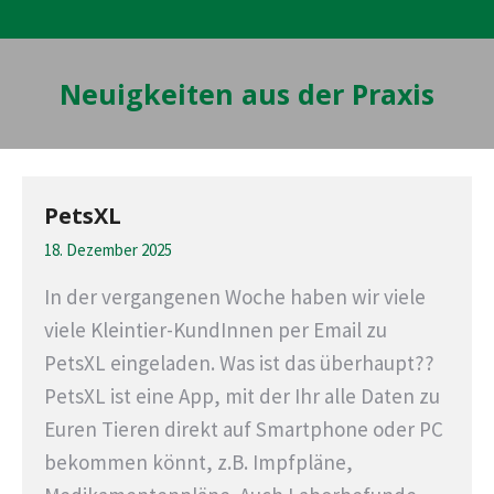
Neuigkeiten aus der Praxis
PetsXL
18. Dezember 2025
In der vergangenen Woche haben wir viele
viele Kleintier-KundInnen per Email zu
PetsXL eingeladen. Was ist das überhaupt??
PetsXL ist eine App, mit der Ihr alle Daten zu
Euren Tieren direkt auf Smartphone oder PC
bekommen könnt, z.B. Impfpläne,