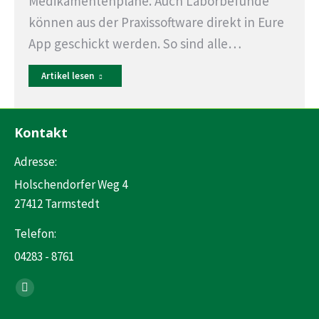
Medikamentenpläne. Auch Laborbefunde
können aus der Praxissoftware direkt in Eure
App geschickt werden. So sind alle…
Artikel lesen
Kontakt
Adresse:
Holschendorfer Weg 4
27412 Tarmstedt
Telefon:
04283 - 8761
Finden Sie uns auf:
Facebook
page