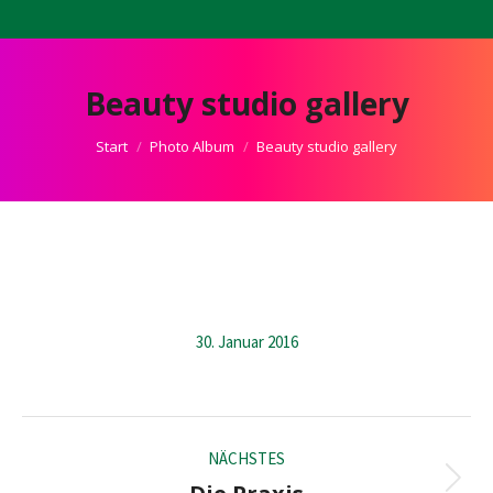
Beauty studio gallery
Sie befinden sich hier:
Start
Photo Album
Beauty studio gallery
30. Januar 2016
Album-
NÄCHSTES
Navigation
Nächstes