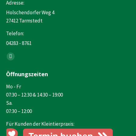
Adresse:
Holschendorfer Weg 4
27412 Tarmstedt
Telefon:
04283 - 8761
Finden Sie uns auf:
Facebook
page
Öffnungszeiten
opens
in
Mo - Fr
new
07:30 – 12:30 & 14:30 – 19:00
window
Sa.
07:30 – 12:00
Für Kunden der Kleintierpraxis: